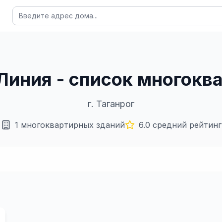
я Линия - список многок
г.
Таганрог
1
многоквартирных зданий
6.0
средний рейтинг