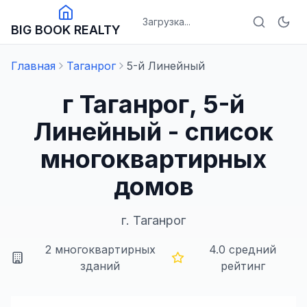
Загрузка...
BIG BOOK REALTY
Главная
Таганрог
5-й Линейный
г Таганрог, 5-й
Линейный - список
многоквартирных
домов
г.
Таганрог
2
многоквартирных
4.0
средний
зданий
рейтинг