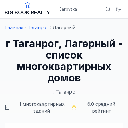
Загрузка...
BIG BOOK REALTY
Главная
Таганрог
Лагерный
г Таганрог, Лагерный -
список
многоквартирных
домов
г.
Таганрог
1
многоквартирных
6.0
средний
зданий
рейтинг