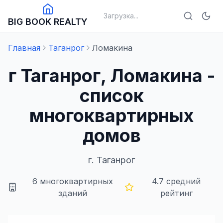
Загрузка...
BIG BOOK REALTY
Главная
Таганрог
Ломакина
г Таганрог, Ломакина -
список
многоквартирных
домов
г.
Таганрог
6
многоквартирных
4.7
средний
зданий
рейтинг