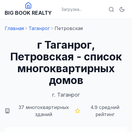
Загрузка...
BIG BOOK REALTY
Главная
Таганрог
Петровская
г Таганрог,
Петровская - список
многоквартирных
домов
г.
Таганрог
37
многоквартирных
4.9
средний
зданий
рейтинг