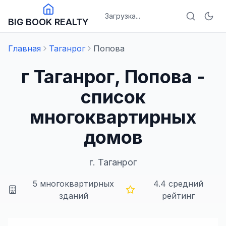
Загрузка...
BIG BOOK REALTY
Главная
Таганрог
Попова
г Таганрог, Попова -
список
многоквартирных
домов
г.
Таганрог
5
многоквартирных
4.4
средний
зданий
рейтинг