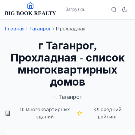
Загрузка...
BIG BOOK REALTY
Главная
Таганрог
Прохладная
г Таганрог,
Прохладная - список
многоквартирных
домов
г.
Таганрог
10
многоквартирных
3.9
средний
зданий
рейтинг