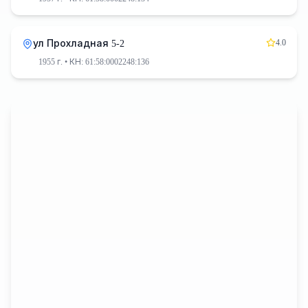
4.0
ул Прохладная 5-2
1955 г.
• КН: 61:58:0002248:136