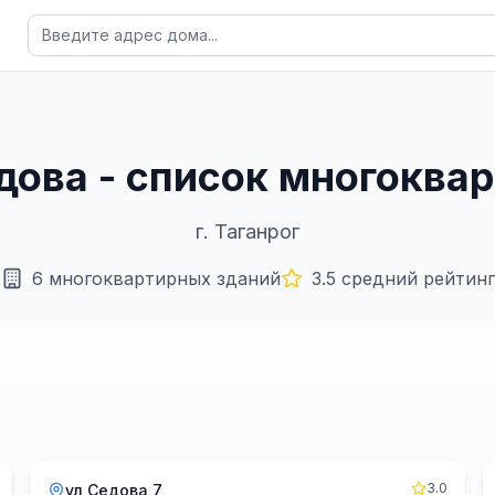
едова - список многокв
г.
Таганрог
6
многоквартирных зданий
3.5
средний рейтинг
3.0
ул Седова 7