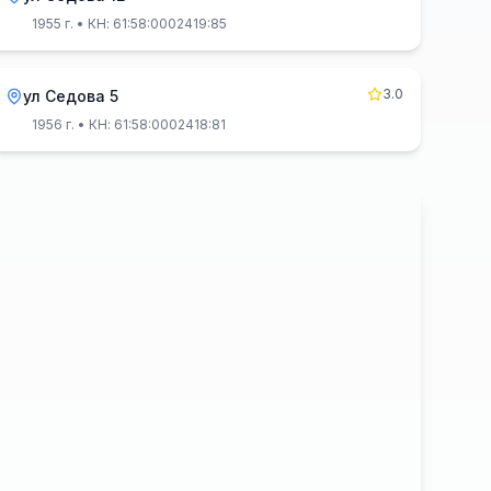
1955 г.
• КН: 61:58:0002419:85
3.0
ул Седова 5
1956 г.
• КН: 61:58:0002418:81