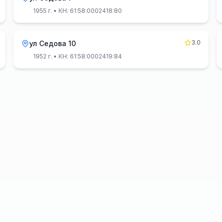
1955 г.
• КН: 61:58:0002418:80
3.0
ул Седова 10
1952 г.
• КН: 61:58:0002419:84