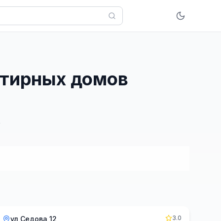
артирных домов
3.0
ул Седова 12