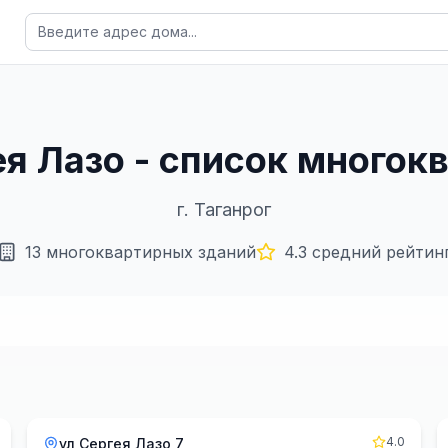
гея Лазо - список много
г.
Таганрог
13
многоквартирных зданий
4.3
средний рейтин
4.0
ул Сергея Лазо 7