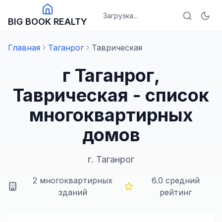
Загрузка...
BIG BOOK REALTY
Главная
Таганрог
Таврическая
г Таганрог,
Таврическая - список
многоквартирных
домов
г.
Таганрог
2
многоквартирных
6.0
средний
зданий
рейтинг