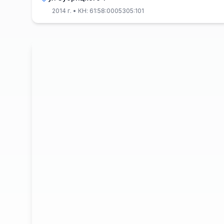
2014 г.
• КН: 61:58:0005305:101