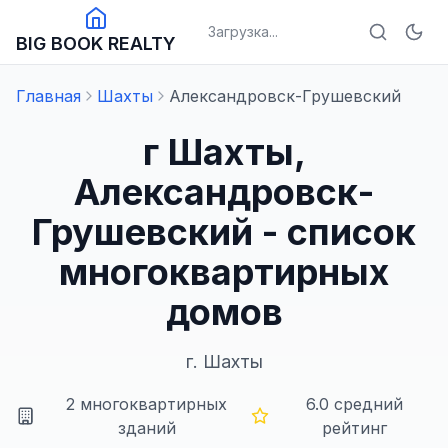
Загрузка...
BIG BOOK REALTY
Главная
Шахты
Александровск-Грушевский
г Шахты,
Александровск-
Грушевский - список
многоквартирных
домов
г.
Шахты
2
многоквартирных
6.0
средний
зданий
рейтинг