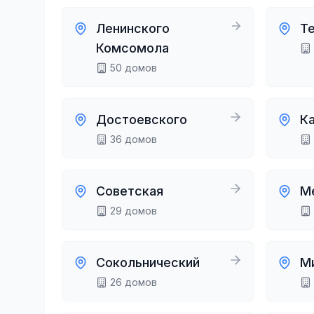
Ленинского
Т
Комсомола
50
домов
Достоевского
К
36
домов
Советская
М
29
домов
Сокольнический
М
26
домов