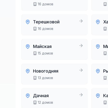
16
домов
Терешковой
Х
16
домов
Майская
М
15
домов
Новогодняя
Р
13
домов
Дачная
К
12
домов