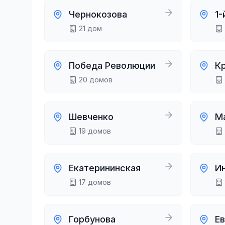
Чернокозова
1-
21
дом
Победа Революции
К
20
домов
Шевченко
М
19
домов
Екатерининская
И
17
домов
Горбунова
Е