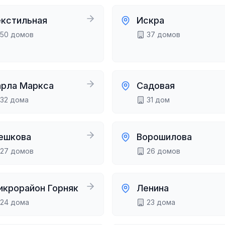
екстильная
Искра
50
домов
37
домов
арла Маркса
Садовая
32
дома
31
дом
ешкова
Ворошилова
27
домов
26
домов
икрорайон Горняк
Ленина
24
дома
23
дома