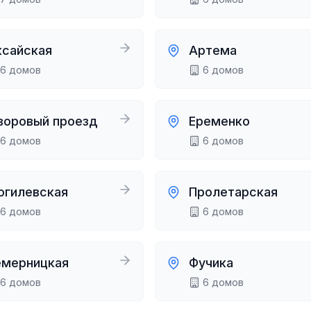
ксайская
Артема
6
домов
6
домов
воровый проезд
Еременко
6
домов
6
домов
огилевская
Пролетарская
6
домов
6
домов
емерницкая
Фучика
6
домов
6
домов