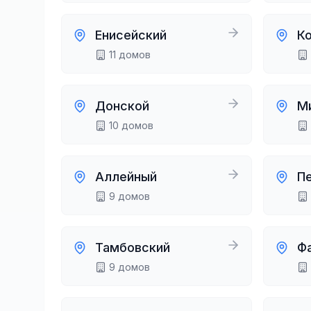
Енисейский
К
11
домов
Донской
М
10
домов
Аллейный
П
9
домов
Тамбовский
Ф
9
домов