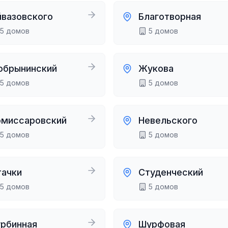
йвазовского
Благотворная
5
домов
5
домов
обрынинский
Жукова
5
домов
5
домов
омиссаровский
Невельского
5
домов
5
домов
тачки
Студенческий
5
домов
5
домов
урбинная
Шурфовая