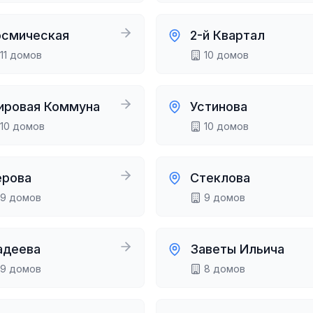
осмическая
2-й Квартал
11
домов
10
домов
ировая Коммуна
Устинова
10
домов
10
домов
ерова
Стеклова
9
домов
9
домов
адеева
Заветы Ильича
9
домов
8
домов