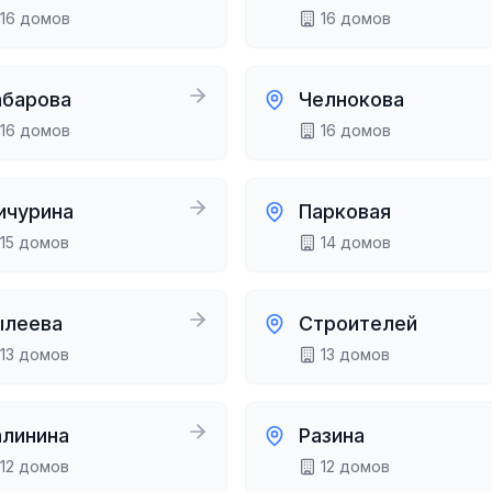
16
домов
16
домов
абарова
Челнокова
16
домов
16
домов
ичурина
Парковая
15
домов
14
домов
ылеева
Строителей
13
домов
13
домов
алинина
Разина
12
домов
12
домов