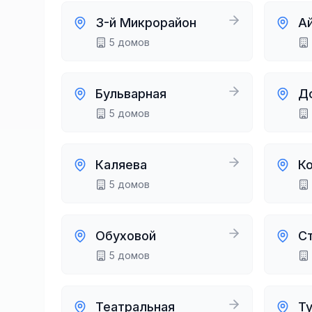
3-й Микрорайон
А
5
домов
Бульварная
Д
5
домов
Каляева
К
5
домов
Обуховой
С
5
домов
Театральная
Т