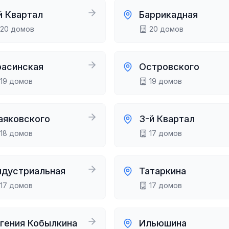
й Квартал
Баррикадная
20
домов
20
домов
расинская
Островского
19
домов
19
домов
аяковского
3-й Квартал
18
домов
17
домов
ндустриальная
Татаркина
17
домов
17
домов
вгения Кобылкина
Ильюшина