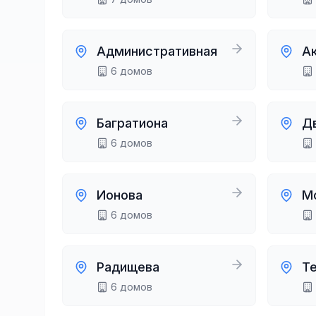
Административная
А
6
домов
Багратиона
Д
6
домов
Ионова
М
6
домов
Радищева
Т
6
домов