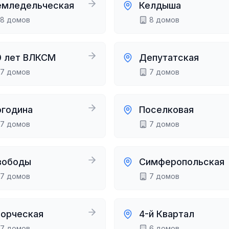
емледельческая
Келдыша
8
домов
8
домов
0 лет ВЛКСМ
Депутатская
7
домов
7
домов
огодина
Поселковая
7
домов
7
домов
вободы
Симферопольская
7
домов
7
домов
ворческая
4-й Квартал
7
домов
6
домов