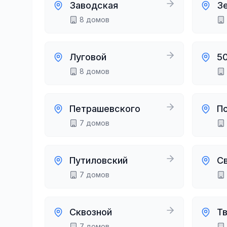
Заводская
З
8
домов
Луговой
5
8
домов
Петрашевского
П
7
домов
Путиловский
С
7
домов
Сквозной
Т
7
домов