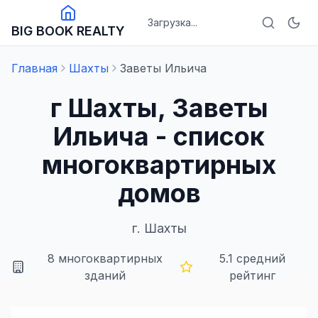
Загрузка...
BIG BOOK REALTY
Главная
Шахты
Заветы Ильича
г Шахты, Заветы
Ильича - список
многоквартирных
домов
г.
Шахты
8
многоквартирных
5.1
средний
зданий
рейтинг