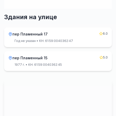
Здания на улице
6.0
пер Пламенный 17
Год не указан
• КН: 61:59:0040362:47
5.0
пер Пламенный 15
1977 г.
• КН: 61:59:0040362:45