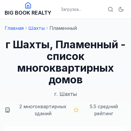
Загрузка...
BIG BOOK REALTY
Главная
Шахты
Пламенный
г Шахты, Пламенный -
список
многоквартирных
домов
г.
Шахты
2
многоквартирных
5.5
средний
зданий
рейтинг