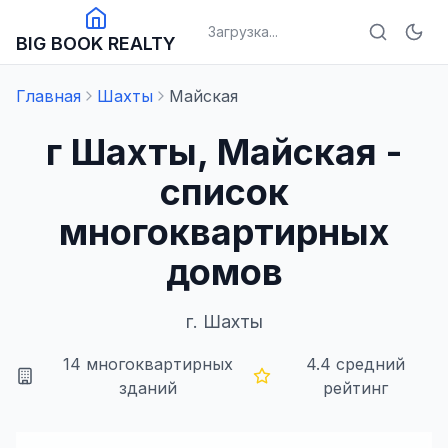
Загрузка...
BIG BOOK REALTY
Главная
Шахты
Майская
г Шахты, Майская -
список
многоквартирных
домов
г.
Шахты
14
многоквартирных
4.4
средний
зданий
рейтинг