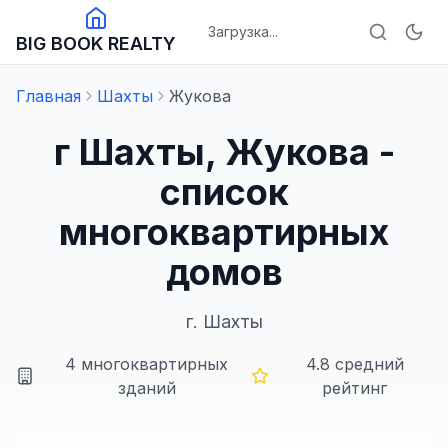
Загрузка...
BIG BOOK REALTY
Главная
Шахты
Жукова
г Шахты, Жукова -
список
многоквартирных
домов
г.
Шахты
4
многоквартирных
4.8
средний
зданий
рейтинг