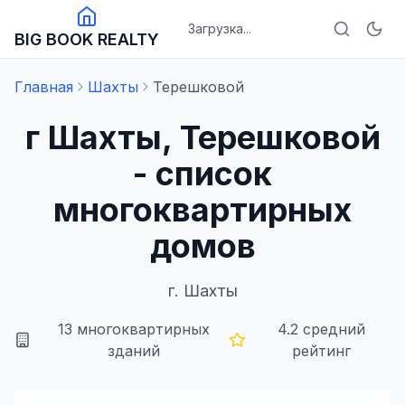
Загрузка...
BIG BOOK REALTY
Главная
Шахты
Терешковой
г Шахты, Терешковой
- список
многоквартирных
домов
г.
Шахты
13
многоквартирных
4.2
средний
зданий
рейтинг