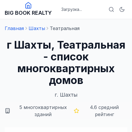
Загрузка...
BIG BOOK REALTY
Главная
Шахты
Театральная
г Шахты, Театральная
- список
многоквартирных
домов
г.
Шахты
5
многоквартирных
4.6
средний
зданий
рейтинг