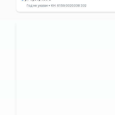
Год не указан
• КН: 61:59:0020338:332