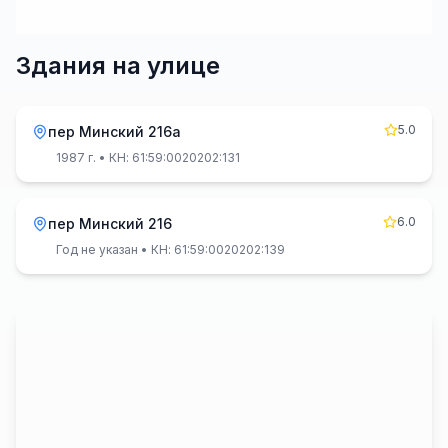
Здания на улице
5.0
пер Минский 216а
1987 г.
• КН: 61:59:0020202:131
6.0
пер Минский 216
Год не указан
• КН: 61:59:0020202:139