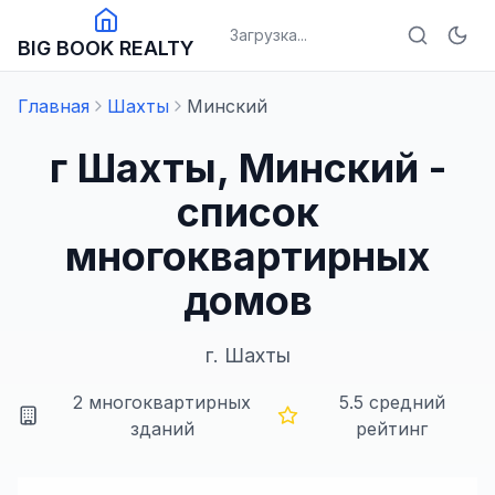
Загрузка...
BIG BOOK REALTY
Главная
Шахты
Минский
г Шахты, Минский -
список
многоквартирных
домов
г.
Шахты
2
многоквартирных
5.5
средний
зданий
рейтинг