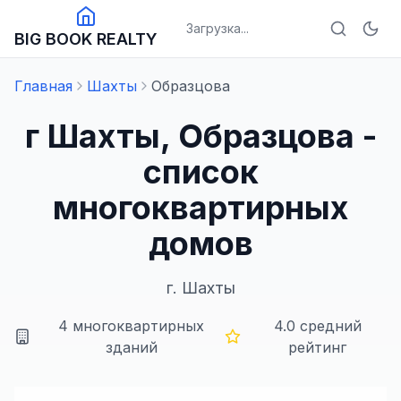
Загрузка...
BIG BOOK REALTY
Главная
Шахты
Образцова
г Шахты, Образцова -
список
многоквартирных
домов
г.
Шахты
4
многоквартирных
4.0
средний
зданий
рейтинг